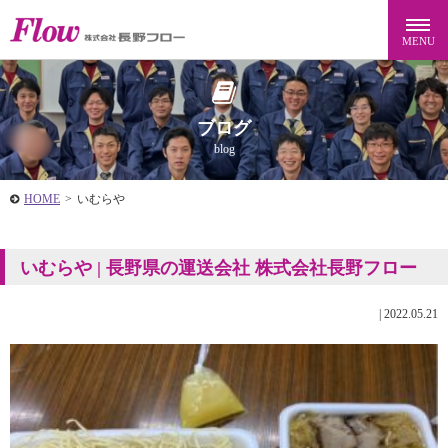
ブログ
blog
HOME
>
いむらや
いむらや | 長野県の運送会社 株式会社長野フロー
|
2022.05.21