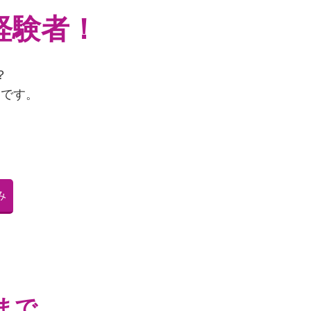
経験者！
？
由です。
み
まで