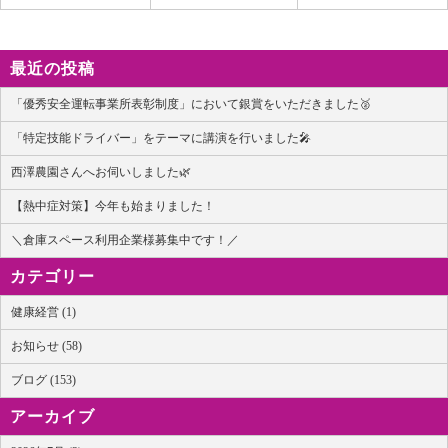
最近の投稿
「優秀安全運転事業所表彰制度」において銀賞をいただきました🥈
「特定技能ドライバー」をテーマに講演を行いました🎤
西澤農園さんへお伺いしました🌿
【熱中症対策】今年も始まりました！
＼倉庫スペース利用企業様募集中です！／
カテゴリー
健康経営 (1)
お知らせ (58)
ブログ (153)
アーカイブ