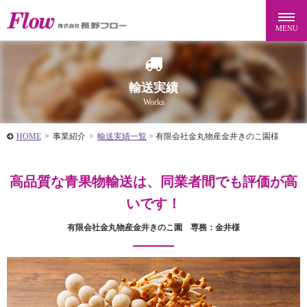
輸送実績
Works
HOME
>
事業紹介
>
輸送実績一覧
>
有限会社金丸物産金井きのこ園様
高品質な青果物輸送は、同業者間でも評価が高
いです！
有限会社金丸物産金井きのこ園 専務：金井様