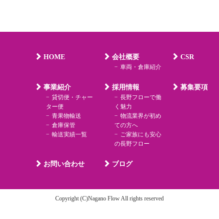
HOME
会社概要
CSR
車両・倉庫紹介
事業紹介
採用情報
募集要項
貸切便・チャー
長野フローで働
ター便
く魅力
青果物輸送
物流業界が初め
倉庫保管
ての方へ
輸送実績一覧
ご家族にも安心
の長野フロー
お問い合わせ
ブログ
Copyright (C)Nagano Flow All rights reserved