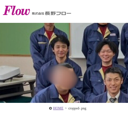
HOME
>
cropped-.png